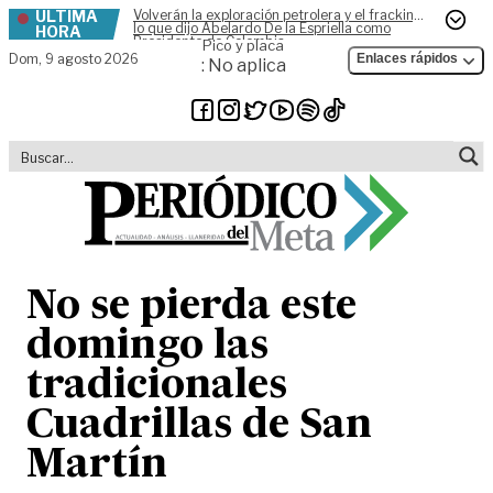
ÚLTIMA
Volverán la exploración petrolera y el fracking,
Skip to content
lo que dijo Abelardo De la Espriella como
HORA
Presidente de Colombia
Pico y placa
Dom,
9 agosto 2026
Enlaces rápidos
: No aplica
No se pierda este
domingo las
tradicionales
Cuadrillas de San
Martín