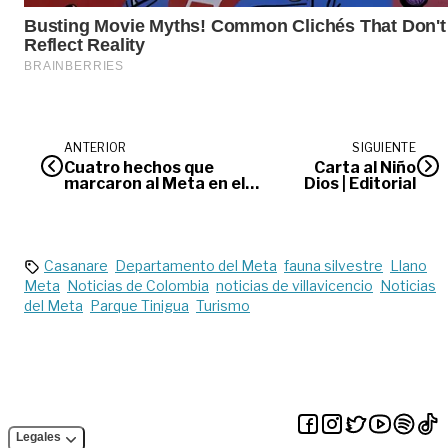
ANTERIOR
SIGUIENTE
Cuatro hechos que
Carta al Niño
marcaron al Meta en el
Dios | Editorial
2024
Casanare
Departamento del Meta
fauna silvestre
Llano
Meta
Noticias de Colombia
noticias de villavicencio
Noticias
del Meta
Parque Tinigua
Turismo
Legales