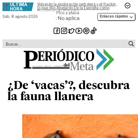
ÚLTIMA
Volverán la exploración petrolera y el fracking,
Skip to content
lo que dijo Abelardo De la Espriella como
HORA
Presidente de Colombia
Pico y placa
Sáb,
8 agosto 2026
Enlaces rápidos
: No aplica
¿De ‘vacas’?, descubra
la fauna llanera