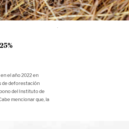
 25%
en el año 2022 en
s de deforestación
ono del Instituto de
 Cabe mencionar que, la
stación en el Meta cae en un 25%»