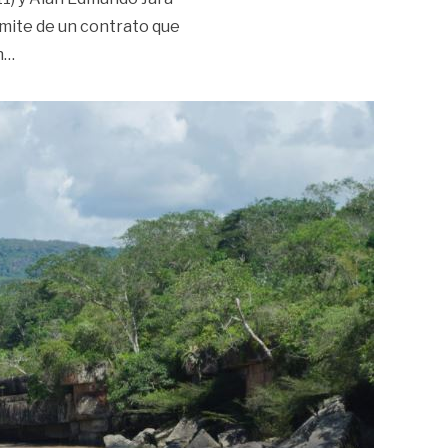
ámite de un contrato que
«Imputan cargos a exgobernadores del Meta, Darío Vásqu
n
…