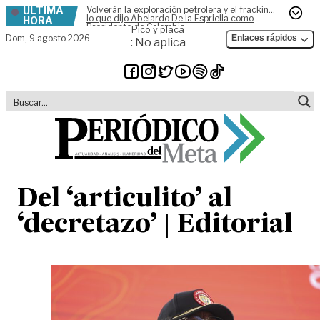
ÚLTIMA
Volverán la exploración petrolera y el fracking,
Skip to content
lo que dijo Abelardo De la Espriella como
HORA
Presidente de Colombia
Pico y placa
Dom,
9 agosto 2026
Enlaces rápidos
: No aplica
Del ‘articulito’ al
‘decretazo’ | Editorial