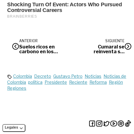
ANTERIOR
SIGUIENTE
Suelos ricos en
Cumaral se
carbono en los
reinventa sin
Llanos podrían ser
petróleo: el alcalde
clave para la
habla de sus planes
estrategia
para transformar el
climática de
municipio
Colombia
Colombia
Decreto
Gustavo Petro
Noticias
Noticias de
Colombia
política
Presidente
Reciente
Reforma
Región
Regiones
Legales