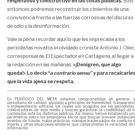
respetuoso y constructivo en las cosas públicas.
Solo
entonces podremos reconstruir los cimientos de una
convivencia frente a las fuerzas corrosivas del discurso
de odio y la desinformación.
Vale la pena recordar aquí lo que les imprecaba a los
periodistas novatos el olvidado cronista Antonio J. Olier,
corresponsal de El Espectador en Cartagena, al llegar a
la redacción en las mañanas:
«¡Denigren, que algo
queda!» Lo decía “
a contrario sensu”
y para recalcarle
que la vida ajena se respeta.
En PERIÓDICO DEL META estamos comprometidos en generar 
periodismo de calidad, ajustado a principios de honestidad, transparenc
e independencia editorial, los cuales son acogidos por los periodistas
colaboradores de este medio y buscan garantizar la credibilidad de l
contenidos ante los distintos públicos. Así mismo, hemos establecido un
parámetros sobre los estándares éticos que buscan prevenir potencial
eventos de fraude, malas prácticas, manejos inadecuados de conflicto 
interés y otras situaciones similares que comprometan la veracidad de 
información.