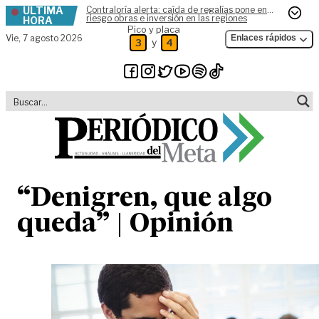
ÚLTIMA
Contraloría alerta: caída de regalías pone en
Skip to content
riesgo obras e inversión en las regiones
HORA
Pico y placa
Vie,
7 agosto 2026
Enlaces rápidos
y
3
4
“Denigren, que algo
queda” | Opinión