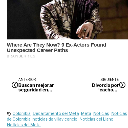
ANTERIOR
SIGUIENTE
Buscan mejorar
Divorcio por
seguridad en
‘cachos’ |
vacunación avícola
Opinión
Colombia
Departamento del Meta
Meta
Noticias
Noticias
de Colombia
noticias de villavicencio
Noticias del Llano
Noticias del Meta