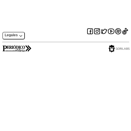
Legales
GORILABS