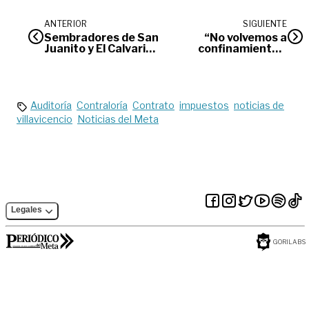
ANTERIOR
SIGUIENTE
Sembradores de San
“No volvemos a
Juanito y El Calvario
confinamiento”:
se unen a
Harman
reconversión de
cultivos
Auditoría
Contraloría
Contrato
impuestos
noticias de
villavicencio
Noticias del Meta
Legales
GORILABS