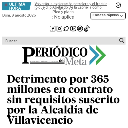
ÚLTIMA
Volverán la exploración petrolera y el fracking,
Skip to content
lo que dijo Abelardo De la Espriella como
HORA
Presidente de Colombia
Pico y placa
Dom,
9 agosto 2026
Enlaces rápidos
: No aplica
Detrimento por 365
millones en contrato
sin requisitos suscrito
por la Alcaldía de
Villavicencio