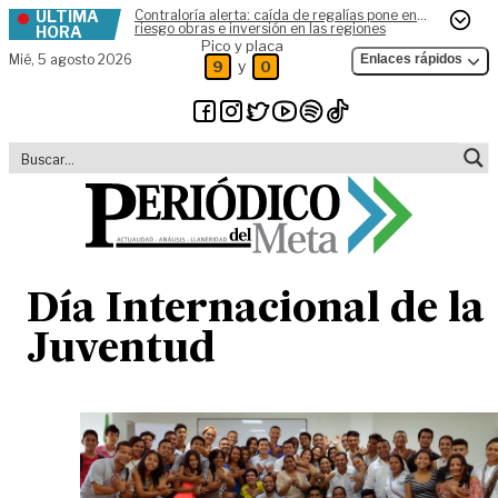
ÚLTIMA
Contraloría alerta: caída de regalías pone en
Skip to content
riesgo obras e inversión en las regiones
HORA
Pico y placa
Mié,
5 agosto 2026
Enlaces rápidos
y
9
0
Día Internacional de la
Juventud