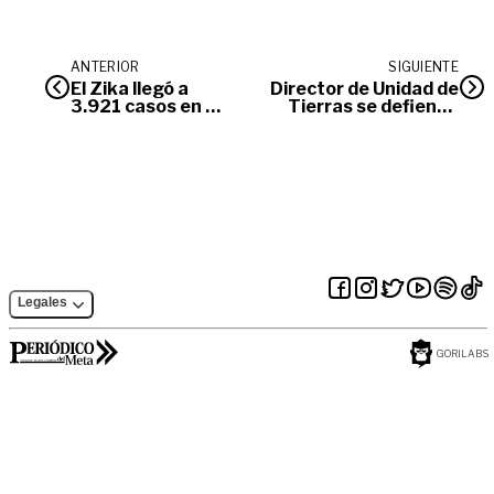
ANTERIOR
SIGUIENTE
El Zika llegó a
Director de Unidad de
3.921 casos en el
Tierras se defiende
Meta
de señalamientos de
Procurador
Legales
GORILABS