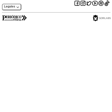
Legales
GORILABS