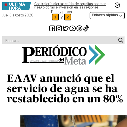
ÚLTIMA
Contraloría alerta: caída de regalías pone en
Skip to content
riesgo obras e inversión en las regiones
HORA
Pico y placa
Jue,
6 agosto 2026
Enlaces rápidos
y
1
2
EAAV anunció que el
servicio de agua se ha
restablecido en un 80%