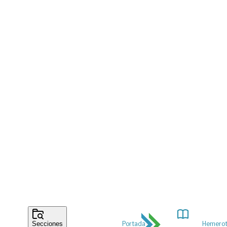
Portada
Hemero
Secciones