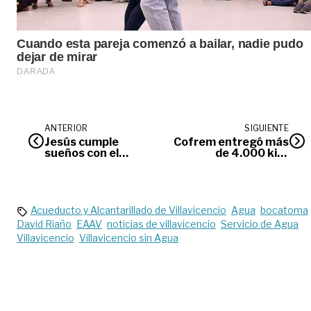
ANTERIOR
SIGUIENTE
Jesús cumple
Cofrem entregó más
sueños con el
de 4.000 kits
reciclaje
escolares a hijos de
trabajadores
Acueducto y Alcantarillado de Villavicencio
Agua
bocatoma
David Riaño
EAAV
noticias de villavicencio
Servicio de Agua
Villavicencio
Villavicencio sin Agua