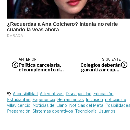
ANTERIOR
SIGUIENTE
Política carcelaria,
Colegios deberán
el complemento de
garantizar cupos
Ley de Seguridad
para hijos de
Ciudadana
migrantes
venezolanos
Accesibilidad
Alternativas
Discapacidad
Educación
Estudiantes
Experiencia
Herramientas
Inclusión
noticias de
villavicencio
Noticias del Llano
Noticias del Meta
Posibilidade
Preparación
Sistemas operativos
Tecnología
Usuarios