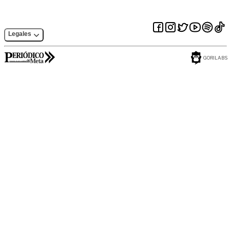
Legales
GORILABS