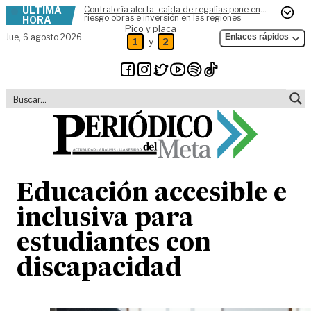
ÚLTIMA
Contraloría alerta: caída de regalías pone en
Skip to content
riesgo obras e inversión en las regiones
HORA
Pico y placa
Jue,
6 agosto 2026
Enlaces rápidos
y
1
2
Educación accesible e
inclusiva para
estudiantes con
discapacidad