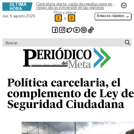
ÚLTIMA
Contraloría alerta: caída de regalías pone en
Skip to content
riesgo obras e inversión en las regiones
HORA
Pico y placa
Jue,
6 agosto 2026
Enlaces rápidos
y
1
2
Política carcelaria, el
complemento de Ley de
Seguridad Ciudadana