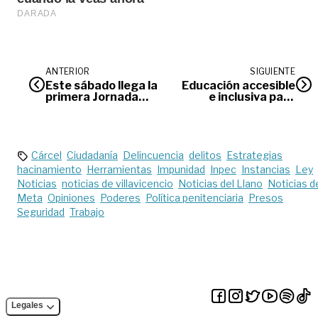
ANTERIOR
SIGUIENTE
Este sábado llega la
Educación accesible
primera Jornada
e inclusiva para
Nacional de
estudiantes con
Vacunación 2022
discapacidad
Cárcel
Ciudadanía
Delincuencia
delitos
Estrategias
hacinamiento
Herramientas
Impunidad
Inpec
Instancias
Ley
Noticias
noticias de villavicencio
Noticias del Llano
Noticias d
Meta
Opiniones
Poderes
Política penitenciaria
Presos
Seguridad
Trabajo
Legales