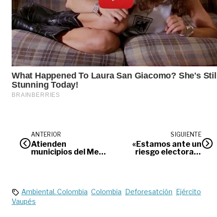
ANTERIOR
SIGUIENTE
Atienden
«Estamos ante un
municipios del Meta
riesgo electoral»:
afectados por el
fiscal Francisco
invierno
Barbosa
Ambiental. Colombia
Colombia
Deforesatción
Ejército
Vaupés