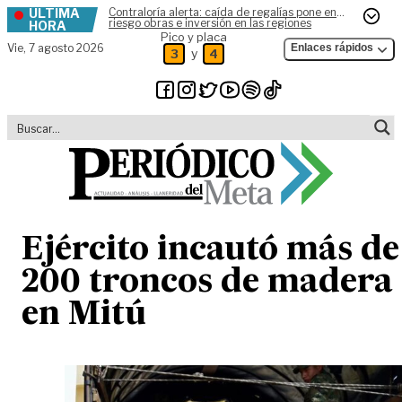
ÚLTIMA
Contraloría alerta: caída de regalías pone en
Skip to content
riesgo obras e inversión en las regiones
HORA
Pico y placa
Vie,
7 agosto 2026
Enlaces rápidos
y
3
4
Ejército incautó más de
200 troncos de madera
en Mitú