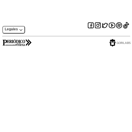
Legales
GORILABS