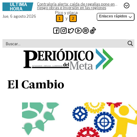
ÚLTIMA
Contraloría alerta: caída de regalías pone en
Skip to content
riesgo obras e inversión en las regiones
HORA
Pico y placa
Jue,
6 agosto 2026
Enlaces rápidos
y
1
2
El Cambio