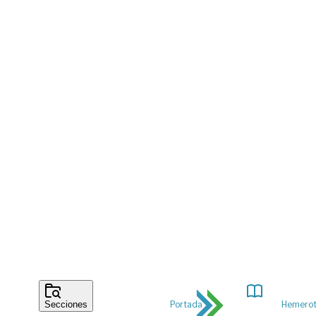
Portada
Hemero
Secciones