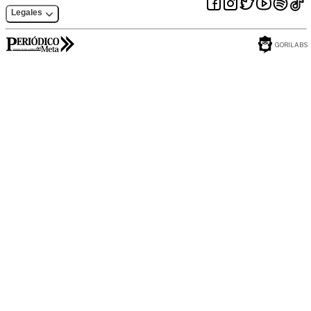
Legales
GORILABS