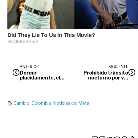
ANTERIOR
SIGUIENTE
Dormir
Prohibido tránsito
plácidamente, el
nocturno por vía
sueño de muchas
alterna al Llano
personas
Cambio
Colombia
Noticias del Meta