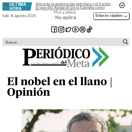
ÚLTIMA
Volverán la exploración petrolera y el fracking,
Skip to content
lo que dijo Abelardo De la Espriella como
HORA
Presidente de Colombia
Pico y placa
Sáb,
8 agosto 2026
Enlaces rápidos
: No aplica
El nobel en el llano |
Opinión