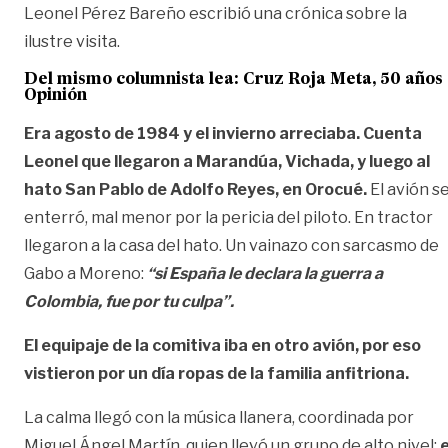
Leonel Pérez Bareño escribió una crónica sobre la
ilustre visita.
Del mismo columnista lea: Cruz Roja Meta, 50 años 
Opinión
Era agosto de 1984 y el invierno arreciaba. Cuenta
Leonel que llegaron a Marandúa, Vichada, y luego al
hato San Pablo de Adolfo Reyes, en Orocué.
El avión s
enterró, mal menor por la pericia del piloto. En tractor
llegaron a la casa del hato. Un vainazo con sarcasmo de
Gabo a Moreno:
“si España le declara la guerra a
Colombia, fue por tu culpa”.
El equipaje de la comitiva iba en otro avión, por eso
vistieron por un día ropas de la familia anfitriona.
La calma llegó con la música llanera, coordinada por
Miguel Ángel Martín, quien llevó un grupo de alto nivel:
e