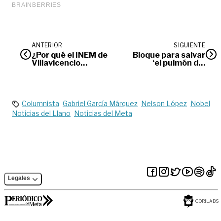
ANTERIOR
SIGUIENTE
¿Por qué el INEM de
Bloque para salvar
Villavicencio
‘el pulmón del
debería cambiar su
mundo’, propuesta
nombre?
en COP27
Columnista
Gabriel García Márquez
Nelson López
Nobel
Noticias del Llano
Noticias del Meta
Legales
GORILABS