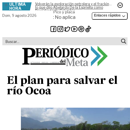
ÚLTIMA
Volverán la exploración petrolera y el fracking,
Skip to content
lo que dijo Abelardo De la Espriella como
HORA
Presidente de Colombia
Pico y placa
Dom,
9 agosto 2026
Enlaces rápidos
: No aplica
El plan para salvar el
río Ocoa