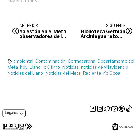
ANTERIOR
SIGUIENTE
Ya están en el Meta
Biblioteca Germán
observadores de la
Arciniegas retoma
Unión Europea para
actividades con
comicios
programación
electorales
mensual
ambiental
Contaminación
Cormacarena
Departamento del
Meta
hoy
Llano
lo último
Noticias
noticias de villavicencio
Noticias del Llano
Noticias del Meta
Reciente
río Ocoa
Legales
GORILABS