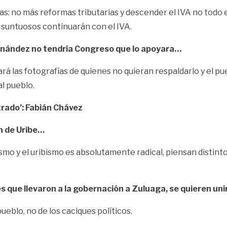
sas: no más reformas tributarias y descender el IVA no todo
 suntuosos continuarán con el IVA.
ernández no tendría Congreso que lo apoyara…
acará las fotografías de quienes no quieran respaldarlo y el 
l pueblo.
trado’: Fabián Chávez
n de Uribe…
ismo y el uribismo es absolutamente radical, piensan distinto
les que llevaron a la gobernación a Zuluaga, se quieren u
eblo, no de los caciques políticos.