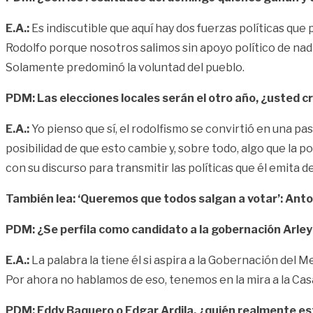
E.A.:
Es indiscutible que aquí hay dos fuerzas políticas que
Rodolfo porque nosotros salimos sin apoyo político de nadi
Solamente predominó la voluntad del pueblo.
PDM: Las elecciones locales serán el otro año, ¿usted c
E.A.:
Yo pienso que sí, el rodolfismo se convirtió en una pas
posibilidad de que esto cambie y, sobre todo, algo que la 
con su discurso para transmitir las políticas que él emita
También lea:
‘Queremos que todos salgan a votar’: Anto
PDM: ¿Se perfila como candidato a la gobernación Arl
E.A.:
La palabra la tiene él si aspira a la Gobernación de
Por ahora no hablamos de eso, tenemos en la mira a la Ca
PDM: Eddy Baquero o Edgar Ardila, ¿quién realmente es