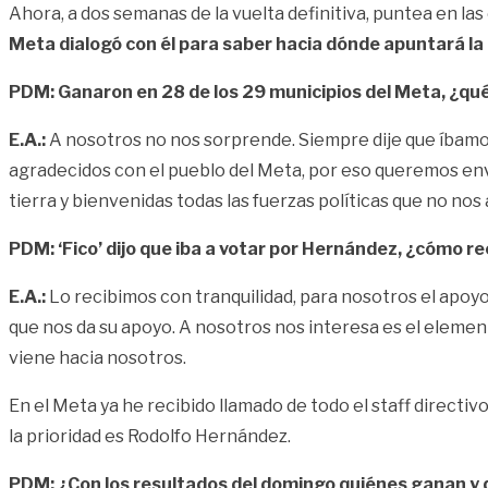
Ahora, a dos semanas de la vuelta definitiva, puntea en las
Meta dialogó con él para saber hacia dónde apuntará la
PDM: Ganaron en 28 de los 29 municipios del Meta, ¿qué
E.A.:
A nosotros no nos sorprende. Siempre dije que íbamos
agradecidos con el pueblo del Meta, por eso queremos envi
tierra y bienvenidas todas las fuerzas políticas que no n
PDM: ‘Fico’ dijo que iba a votar por Hernández, ¿cómo r
E.A.:
Lo recibimos con tranquilidad, para nosotros el apoy
que nos da su apoyo. A nosotros nos interesa es el elemento
viene hacia nosotros.
En el Meta ya he recibido llamado de todo el staff directiv
la prioridad es Rodolfo Hernández.
PDM: ¿Con los resultados del domingo quiénes ganan y 