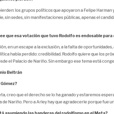
 pierden: los grupos políticos que apoyaron a Felipe Harman 
e, sin sedes, sin manifestaciones públicas, apenas el candid
ree que esa votación que tuvo Rodolfo es endosable para 
ión, en un escape a la exclusión, a la falta de oportunidades,
política había perdido: credibilidad. Rodolfo quiere que los
 desde el Palacio de Nariño. Sin embargo ese tema está cong
nio Beltrán
ey Gómez?
l Meta, creo que el derecho se lo ha ganado y estaremos es
sa de Nariño. Pero a Arley hay que agradecerle porque fue 
tá asumiendo las banderas del rodolfismo en el Meta?