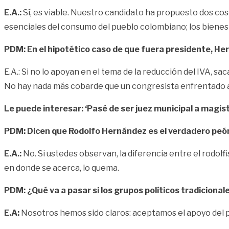
E.A.:
Sí, es viable. Nuestro candidato ha propuesto dos co
esenciales del consumo del pueblo colombiano; los bienes
PDM: En el hipotético caso de que fuera presidente, H
E.A.: Si no lo apoyan en el tema de la reducción del IVA, s
No hay nada más cobarde que un congresista enfrentado a
Le puede interesar:
‘Pasé de ser juez municipal a magis
PDM: Dicen que Rodolfo Hernández es el verdadero peó
E.A.:
No. Si ustedes observan, la diferencia entre el rodolf
en donde se acerca, lo quema.
PDM: ¿Qué va a pasar si los grupos políticos tradiciona
E.A:
Nosotros hemos sido claros: aceptamos el apoyo del pu