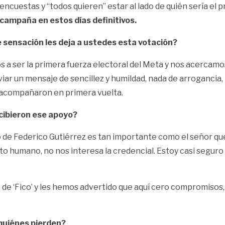
 encuestas y “todos quieren” estar al lado de quién sería el 
 campaña en estos días definitivos.
 sensación les deja a ustedes esta votación?
 a ser la primera fuerza electoral del Meta y nos acercamos
ar un mensaje de sencillez y humildad, nada de arrogancia,
os acompañaron en primera vuelta.
ecibieron ese apoyo?
o de Federico Gutiérrez es tan importante como el señor que
 humano, no nos interesa la credencial. Estoy casi seguro qu
o de ‘Fico’ y les hemos advertido que aquí cero compromisos, 
quiénes pierden?