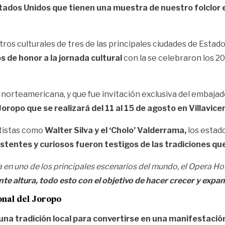
tados Unidos que tienen una muestra de nuestro folclor 
ntros culturales de tres de las principales ciudades de Estad
s de honor a la jornada cultural
con la se celebraron los 20
 norteamericana, y que fue invitación exclusiva del embajad
oropo que se realizará del 11 al 15 de agosto en Villavice
rtistas como
Walter Silva y el ‘Cholo’ Valderrama,
los estad
stentes y curiosos fueron testigos de las tradiciones que
a en uno de los principales escenarios del mundo, el Opera H
te altura, todo esto con el objetivo de hacer crecer y expan
onal del Joropo
 una tradición local para convertirse en una manifestació