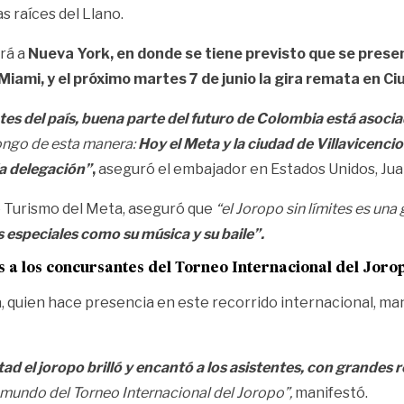
s raíces del Llano.
ará a
Nueva York, en donde se tiene previsto que se presen
’, Miami, y el próximo martes 7 de junio la gira remata en C
tes del país, buena parte del futuro de Colombia está asocia
pongo de esta manera:
Hoy el Meta y la ciudad de Villavicenc
la delegación”
,
aseguró el embajador en Estados Unidos, Jua
de Turismo del Meta, aseguró que
“el Joropo sin límites es u
s especiales como su música y su baile”.
 a los concursantes del Torneo Internacional del Joro
, quien hace presencia en este recorrido internacional, man
tad el joropo brilló y encantó a los asistentes, con grande
l mundo del Torneo Internacional del Joropo”,
manifestó.