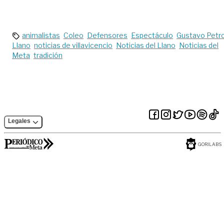
paso de
19 en el país
motociclistas hacía
Villavicencio
animalistas
Coleo
Defensores
Espectáculo
Gustavo Petr
Llano
noticias de villavicencio
Noticias del Llano
Noticias del
Meta
tradición
Legales
GORILABS