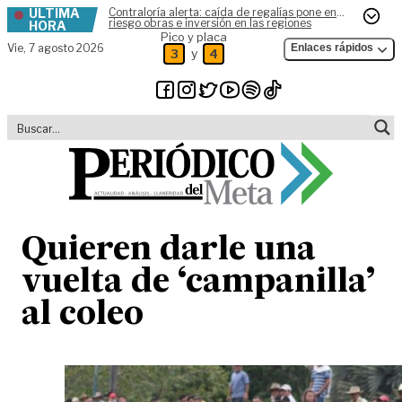
ÚLTIMA
Contraloría alerta: caída de regalías pone en
Skip to content
riesgo obras e inversión en las regiones
HORA
Pico y placa
Vie,
7 agosto 2026
Enlaces rápidos
y
3
4
Quieren darle una
vuelta de ‘campanilla’
al coleo