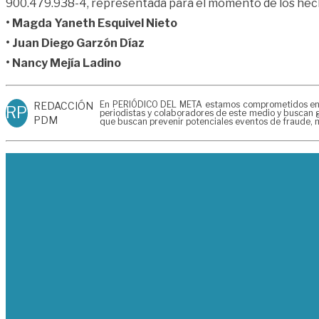
900.479.938-4, representada para el momento de los hech
• Magda Yaneth Esquivel Nieto
• Juan Diego Garzón Díaz
• Nancy Mejía Ladino
En PERIÓDICO DEL META estamos comprometidos en gen
REDACCIÓN
RP
periodistas y colaboradores de este medio y buscan g
PDM
que buscan prevenir potenciales eventos de fraude, m