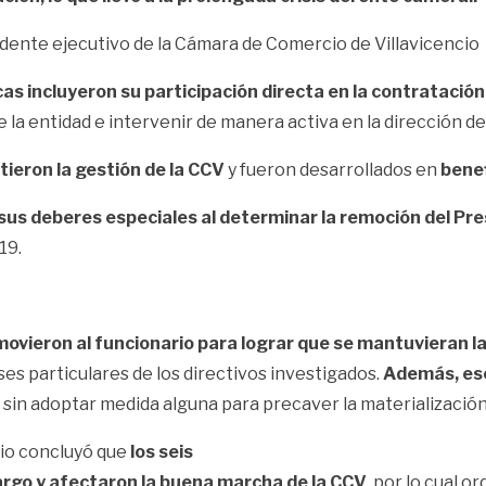
idente ejecutivo de la Cámara de Comercio de Villavicencio
as incluyeron su participación directa en la contratación
 la entidad e intervenir de manera activa en la dirección de 
eron la gestión de la CCV
y fueron desarrollados en
benef
 sus deberes especiales al determinar la remoción del Pr
19.
movieron al funcionario para lograr que se mantuvieran l
es particulares de los directivos investigados.
Además, eso
 sin adoptar medida alguna para precaver la materialización
cio concluyó que
los seis
cargo y afectaron la buena marcha de
la CCV
, por lo cual 