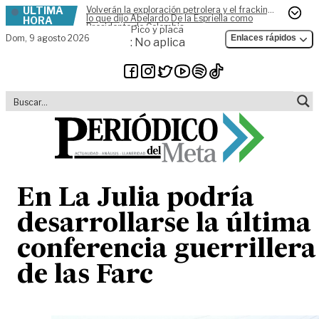
ÚLTIMA
Volverán la exploración petrolera y el fracking,
Skip to content
lo que dijo Abelardo De la Espriella como
HORA
Presidente de Colombia
Pico y placa
Dom,
9 agosto 2026
Enlaces rápidos
: No aplica
En La Julia podría
desarrollarse la última
conferencia guerrillera
de las Farc