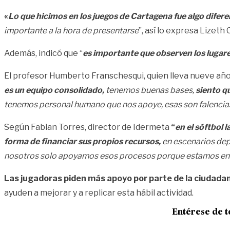
«
Lo que hicimos en los juegos de Cartagena fue algo difere
importante a la hora de presentarse
”, así lo expresa Lizeth
Además, indicó que “
es importante que observen los lugare
El profesor Humberto Franschesqui, quien lleva nueve años
es un equipo consolidado,
tenemos buenas bases,
siento q
tenemos personal humano que nos apoye, esas son falenci
Según Fabian Torres, director de Idermeta
“
en el sóftbol 
forma de financiar sus propios recursos,
en escenarios depo
nosotros solo apoyamos esos procesos porque estamos en e
Las jugadoras piden más apoyo por parte de la ciudada
ayuden a mejorar y a replicar esta hábil actividad.
Entérese de t