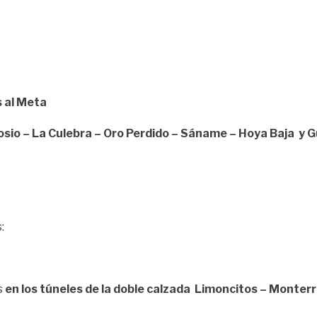
 al Meta
cosio – La Culebra – Oro Perdido – Sáname – Hoya Baja y
:
s
en los túneles de la doble calzada Limoncitos – Mont