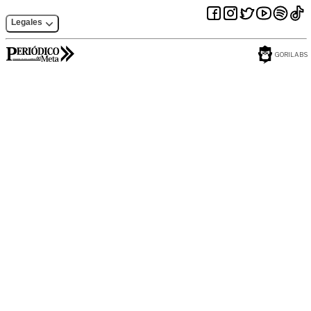
Legales
GORILABS