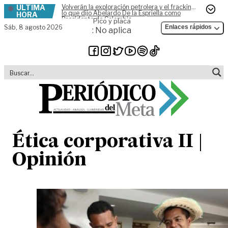
ÚLTIMA
Volverán la exploración petrolera y el fracking,
Skip to content
lo que dijo Abelardo De la Espriella como
HORA
Presidente de Colombia
Pico y placa
Sáb,
8 agosto 2026
Enlaces rápidos
: No aplica
Ética corporativa II |
Opinión