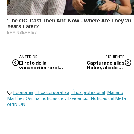
ANTERIOR
SIGUIENTE
El reto de la
Capturado alias
vacunación rural
Huber, aliado de
en el Meta
‘Gentil Duarte’
Economía
Ética corporativa
Ética profesional
Mariano
Martínez Ospina
noticias de villavicencio
Noticias del Meta
oPINIÓN