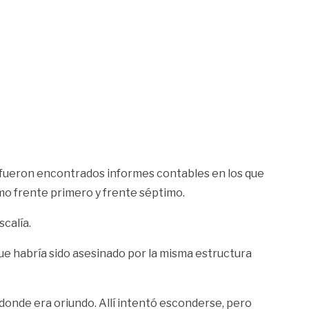
o’, fueron encontrados informes contables en los que
omo frente primero y frente séptimo.
calía.
 que habría sido asesinado por la misma estructura
donde era oriundo. Allí intentó esconderse, pero