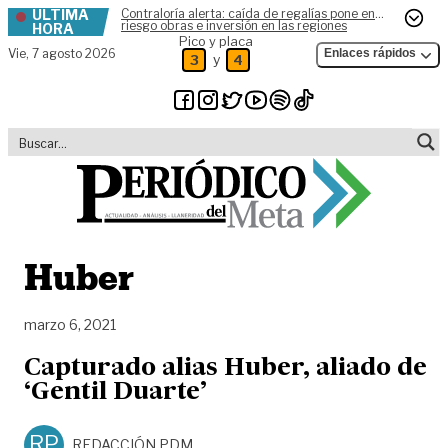
ÚLTIMA
Contraloría alerta: caída de regalías pone en
Skip to content
riesgo obras e inversión en las regiones
HORA
Pico y placa
Vie,
7 agosto 2026
Enlaces rápidos
y
3
4
Huber
marzo 6, 2021
Capturado alias Huber, aliado de
‘Gentil Duarte’
RP
REDACCIÓN PDM