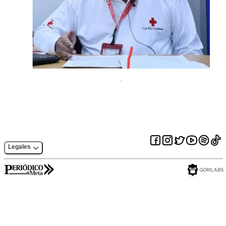
Legales
GORILABS