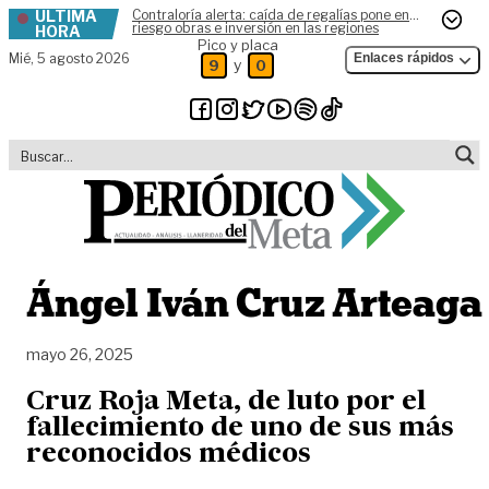
ÚLTIMA
Contraloría alerta: caída de regalías pone en
Skip to content
riesgo obras e inversión en las regiones
HORA
Pico y placa
Mié,
5 agosto 2026
Enlaces rápidos
y
9
0
Ángel Iván Cruz Arteaga
mayo 26, 2025
Cruz Roja Meta, de luto por el
fallecimiento de uno de sus más
reconocidos médicos