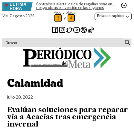
ÚLTIMA
Contraloría alerta: caída de regalías pone en
Skip to content
riesgo obras e inversión en las regiones
HORA
Pico y placa
Vie,
7 agosto 2026
Enlaces rápidos
y
3
4
Calamidad
julio 28, 2022
Evalúan soluciones para reparar
vía a Acacías tras emergencia
invernal