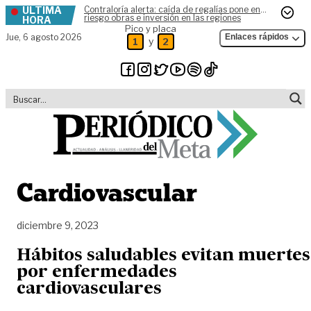
ÚLTIMA
Contraloría alerta: caída de regalías pone en
Skip to content
riesgo obras e inversión en las regiones
HORA
Pico y placa
Jue,
6 agosto 2026
Enlaces rápidos
y
1
2
Cardiovascular
diciembre 9, 2023
Hábitos saludables evitan muertes
por enfermedades
cardiovasculares