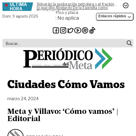
ÚLTIMA
Volverán la exploración petrolera y el fracking,
Skip to content
lo que dijo Abelardo De la Espriella como
HORA
Presidente de Colombia
Pico y placa
Dom,
9 agosto 2026
Enlaces rápidos
: No aplica
Ciudades Cómo Vamos
marzo 24, 2024
Meta y Villavo: ‘Cómo vamos’ |
Editorial