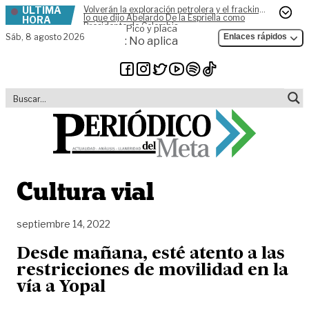
ÚLTIMA
Volverán la exploración petrolera y el fracking,
Skip to content
lo que dijo Abelardo De la Espriella como
HORA
Presidente de Colombia
Pico y placa
Sáb,
8 agosto 2026
Enlaces rápidos
: No aplica
Cultura vial
septiembre 14, 2022
Desde mañana, esté atento a las
restricciones de movilidad en la
vía a Yopal