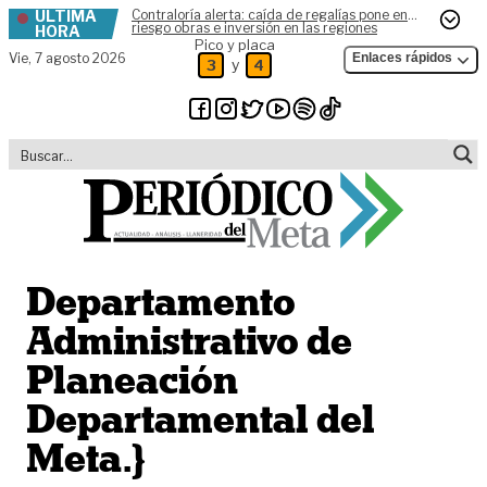
ÚLTIMA
Contraloría alerta: caída de regalías pone en
Skip to content
riesgo obras e inversión en las regiones
HORA
Pico y placa
Vie,
7 agosto 2026
Enlaces rápidos
y
3
4
Departamento
Administrativo de
Planeación
Departamental del
Meta.}