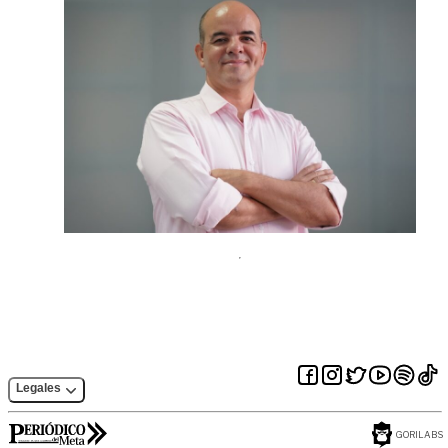
Legales
GORILABS