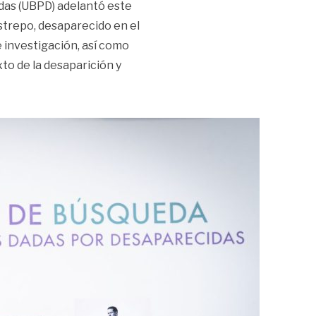
das (UBPD) adelantó este
strepo, desaparecido en el
 investigación, así como
xto de la desaparición y
res tras 60 años de su desaparición»