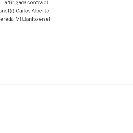
n la ‘Brigada contra el
ronel (r) Carlos Alberto
vereda Mi Llanito en el
la esposa de coronel asesinado en la vereda Caños Negros»