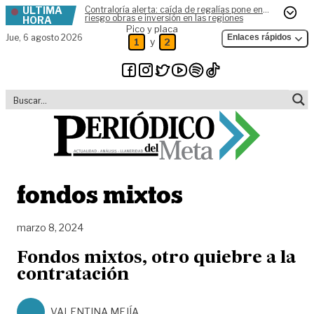
ÚLTIMA
Contraloría alerta: caída de regalías pone en
Skip to content
riesgo obras e inversión en las regiones
HORA
Pico y placa
Jue,
6 agosto 2026
Enlaces rápidos
y
1
2
fondos mixtos
marzo 8, 2024
Fondos mixtos, otro quiebre a la
contratación
VALENTINA MEJÍA