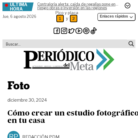
ÚLTIMA
Contraloría alerta: caída de regalías pone en
Skip to content
riesgo obras e inversión en las regiones
HORA
Pico y placa
Jue,
6 agosto 2026
Enlaces rápidos
y
1
2
Foto
diciembre 30, 2024
Cómo crear un estudio fotográfic
en tu casa
RP
REDACCIÓN PDM