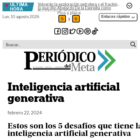
ÚLTIMA
Volverán la exploración petrolera y el fracking,
Skip to content
lo que dijo Abelardo De la Espriella como
HORA
Presidente de Colombia
Pico y placa
Lun,
10 agosto 2026
Enlaces rápidos
y
5
6
Inteligencia artificial
generativa
febrero 22, 2024
Estos son los 5 desafíos que tiene l
inteligencia artificial generativa