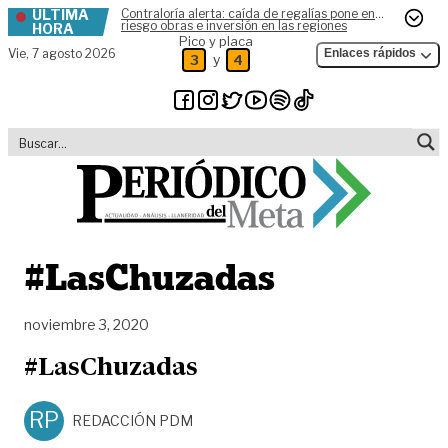
ÚLTIMA
Contraloría alerta: caída de regalías pone en
Skip to content
riesgo obras e inversión en las regiones
HORA
Pico y placa
Vie,
7 agosto 2026
Enlaces rápidos
y
3
4
#LasChuzadas
noviembre 3, 2020
#LasChuzadas
RP
REDACCIÓN PDM