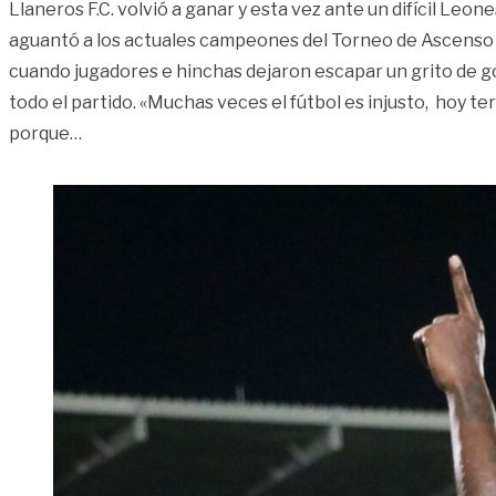
Llaneros F.C. volvió a ganar y esta vez ante un difícil Leone
aguantó a los actuales campeones del Torneo de Ascenso 
cuando jugadores e hinchas dejaron escapar un grito de 
todo el partido. «Muchas veces el fútbol es injusto, hoy te
«Llaneros F.C. volvió a ganar; esta vez la víctima 
porque
…