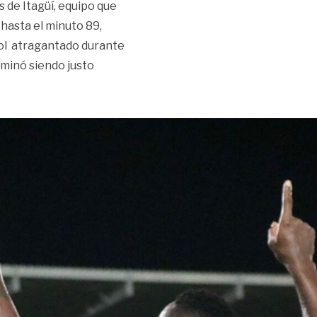
s de Itagüí, equipo que
hasta el minuto 89,
gol atragantado durante
rminó siendo justo
fue Leones de Itagüí»