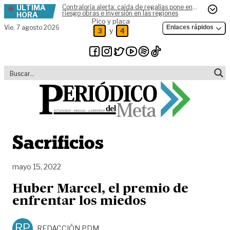
ÚLTIMA
Contraloría alerta: caída de regalías pone en
Skip to content
riesgo obras e inversión en las regiones
HORA
Pico y placa
Vie,
7 agosto 2026
Enlaces rápidos
y
3
4
Sacrificios
mayo 15, 2022
Huber Marcel, el premio de
enfrentar los miedos
RP
REDACCIÓN PDM