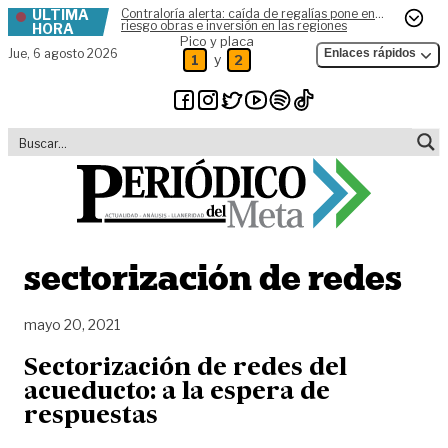
ÚLTIMA
Contraloría alerta: caída de regalías pone en
Skip to content
riesgo obras e inversión en las regiones
HORA
Pico y placa
Jue,
6 agosto 2026
Enlaces rápidos
y
1
2
sectorización de redes
mayo 20, 2021
Sectorización de redes del
acueducto: a la espera de
respuestas