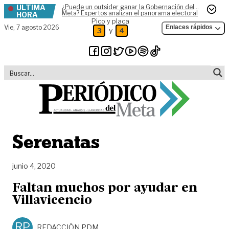
ÚLTIMA
¿Puede un outsider ganar la Gobernación del
Skip to content
Meta? Expertos analizan el panorama electoral
HORA
Pico y placa
Vie,
7 agosto 2026
Enlaces rápidos
y
3
4
Serenatas
junio 4, 2020
Faltan muchos por ayudar en
Villavicencio
RP
REDACCIÓN PDM