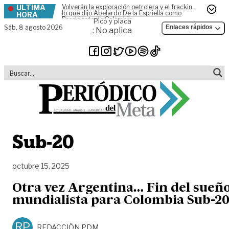
ÚLTIMA
Volverán la exploración petrolera y el fracking,
Skip to content
lo que dijo Abelardo De la Espriella como
HORA
Presidente de Colombia
Pico y placa
Sáb,
8 agosto 2026
Enlaces rápidos
: No aplica
Sub-20
octubre 15, 2025
Otra vez Argentina… Fin del sueñ
mundialista para Colombia Sub-2
RP
REDACCIÓN PDM