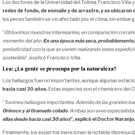
Los doctores de la Universidad del Tolima, Francisco Villa 
redes de fondo, de enmalle y de arrastre, y se ubicaron 
los peces también se vio afectado por el clima, sin embar
“
Obtuvimos muestras interesantes, en comparación con años 
momento del año.
En una época más seca, probablemente,
periodicidad con la que se vienen realizando estas expedic
sostenible
”, explicó Francisco Villa.
Lea:
¿La gente se preocupa por la naturaleza?
Los hallazgos fueron importantes, aunque algunas estaci
hacía casi 30 años.
Estas especies son el chamicero del Or
“
Tuvimos hallazgos importantes. Además de las grandes ban
Orinoco y al tiranuelo coludo
. Ambas son aves especialista
ellas desde hacía casi 30 años
”, explicó el Doctor Naranjo
Finalmente, los expertos mencionan la notable disminución