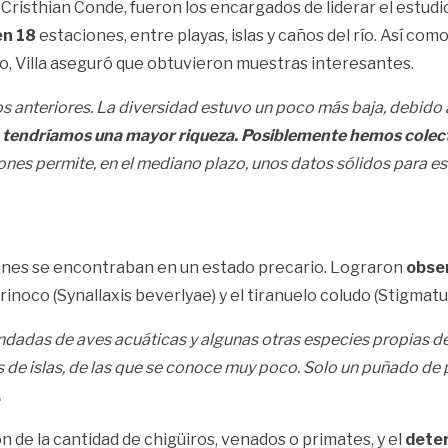
y Cristhian Conde, fueron los encargados de liderar el estudio
en 18
estaciones, entre playas, islas y caños del río. Así como
go, Villa aseguró que obtuvieron muestras interesantes.
anteriores. La diversidad estuvo un poco más baja, debido a 
 tendríamos una mayor riqueza. Posiblemente hemos colect
iones permite, en el mediano plazo, unos datos sólidos para 
ones se encontraban en un estado precario. Lograron
obser
inoco (Synallaxis beverlyae) y el tiranuelo coludo (Stigmatu
dadas de aves acuáticas y algunas otras especies propias d
s de islas, de las que se conoce muy poco. Solo un puñado de
.
 de la cantidad de chigüiros, venados o primates, y el
deter