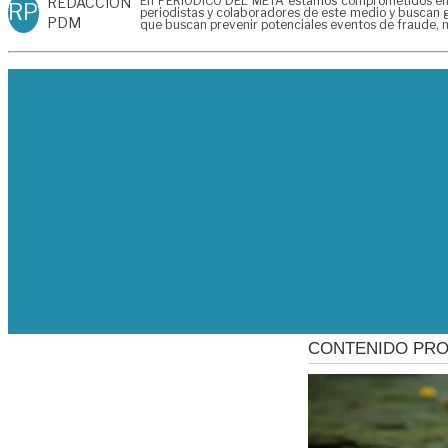
En PERIÓDICO DEL META estamos comprometidos en gen
REDACCIÓN
RP
periodistas y colaboradores de este medio y buscan g
PDM
que buscan prevenir potenciales eventos de fraude, m