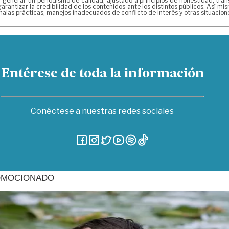
erar un periodismo de calidad, ajustado a principios de honestidad, transpa
arantizar la credibilidad de los contenidos ante los distintos públicos. Así 
alas prácticas, manejos inadecuados de conflicto de interés y otras situacio
Entérese de toda la información
Conéctese a nuestras redes sociales