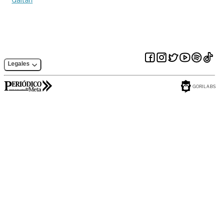
Legales
GORILABS