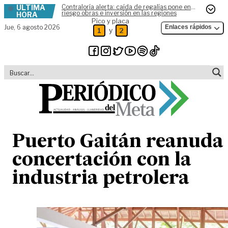
ÚLTIMA
Contraloría alerta: caída de regalías pone en
Skip to content
riesgo obras e inversión en las regiones
HORA
Pico y placa
Jue,
6 agosto 2026
Enlaces rápidos
y
1
2
Puerto Gaitán reanuda
concertación con la
industria petrolera