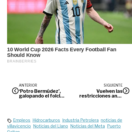
ANTERIOR
SIGUIENTE
‘Potro Bermúdez’,
Vuelven las
galopando el folclor
restricciones ante
llanero
ocupación de
camas UCI del 100%
Empleos
Hidrocarburos
Industria Petrolera
noticias de
villavicencio
Noticias del Llano
Noticias del Meta
Puerto
Gaitan