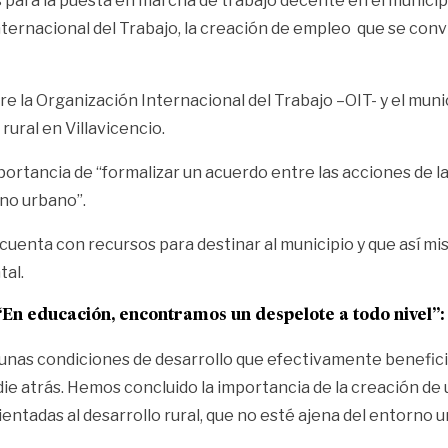
 para la puesta en marcha de trabajo decente en el municip
ernacional del Trabajo, la creación de empleo que se convie
e la Organización Internacional del Trabajo –OIT- y el munic
rural en Villavicencio.
rtancia de “formalizar un acuerdo entre las acciones de la OI
rno urbano”.
d cuenta con recursos para destinar al municipio y que así m
tal.
“En educación, encontramos un despelote a todo nivel
 unas condiciones de desarrollo que efectivamente beneficie
adie atrás. Hemos concluido la importancia de la creación d
, orientadas al desarrollo rural, que no esté ajena del entorn