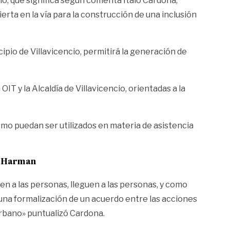
io, que significa según comenta Ítalo Cardona,
rta en la vía para la construcción de una inclusión
ipio de Villavicencio, permitirá la generación de
T y la Alcaldía de Villavicencio, orientadas a la
ismo puedan ser utilizados en materia de asistencia
”: Harman
n a las personas, lleguen a las personas, y como
e una formalización de un acuerdo entre las acciones
o urbano» puntualizó Cardona.