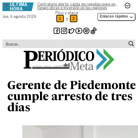
ÚLTIMA
Contraloría alerta: caída de regalías pone en
Skip to content
riesgo obras e inversión en las regiones
HORA
Pico y placa
Jue,
6 agosto 2026
Enlaces rápidos
y
1
2
Gerente de Piedemonte
cumple arresto de tres
días