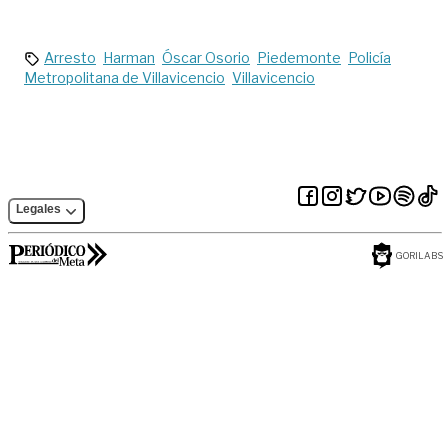
vehículos de carga
en el puente Bajo
Menegua
Arresto
Harman
Óscar Osorio
Piedemonte
Policía
Metropolitana de Villavicencio
Villavicencio
Legales
GORILABS