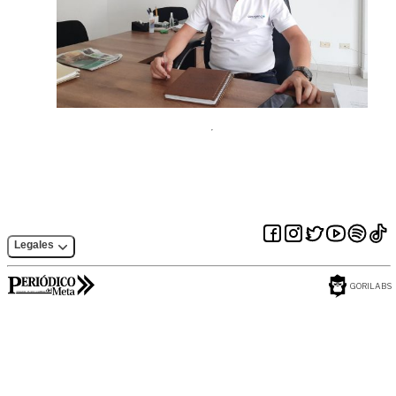
Legales
GORILABS