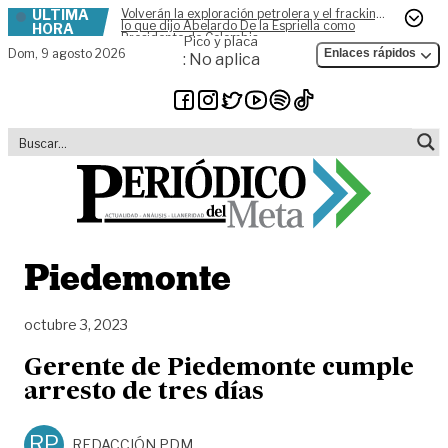
ÚLTIMA
Volverán la exploración petrolera y el fracking,
Skip to content
lo que dijo Abelardo De la Espriella como
HORA
Presidente de Colombia
Pico y placa
Dom,
9 agosto 2026
Enlaces rápidos
: No aplica
Piedemonte
octubre 3, 2023
Gerente de Piedemonte cumple
arresto de tres días
RP
REDACCIÓN PDM