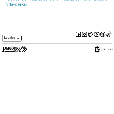
Villavicencio
Legales
GORILABS