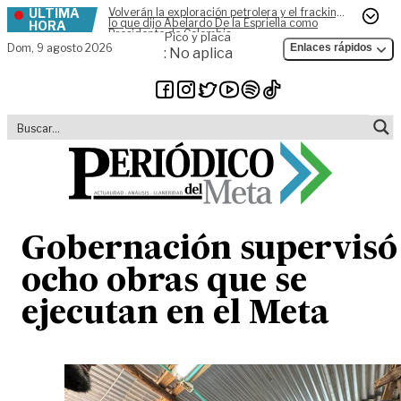
ÚLTIMA
Volverán la exploración petrolera y el fracking,
Skip to content
lo que dijo Abelardo De la Espriella como
HORA
Presidente de Colombia
Pico y placa
Dom,
9 agosto 2026
Enlaces rápidos
: No aplica
Gobernación supervisó
ocho obras que se
ejecutan en el Meta