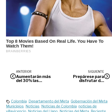
ANTERIOR
SIGUIENTE
Aumentarán más
Prepárese para
del 30% las
disfrutar del
apuestas
festival audiovisual
deportivas durante
Conexcine
la Copa América
Colombia
Departamento del Meta
Gobernación del Meta
Municipios
Noticias
Noticias de Colombia
noticias de
villavicencio
Noticias del Llano
Noticias del Meta
Reciente