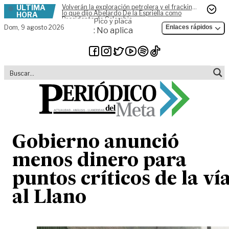
ÚLTIMA
Volverán la exploración petrolera y el fracking,
Skip to content
lo que dijo Abelardo De la Espriella como
HORA
Presidente de Colombia
Pico y placa
Dom,
9 agosto 2026
Enlaces rápidos
: No aplica
Gobierno anunció
menos dinero para
puntos críticos de la ví
al Llano