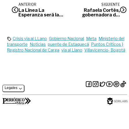
ANTERIOR
SIGUIENTE
La Línea La
Rafaela Cortés,
Esperanza será la
gobernadora del
más afectada con
Meta en
la suspensión de
#entrevistasPDM
agua
Crisis vía al LLano
Gobierno Nacional
Meta
Ministerio del
transporte
Noticias
puente de Estaquecá
Puntos Criticos }
Registro Nacional de Carga
vía al Llano
Villavicencio- Bogotá
Legales
GORILABS