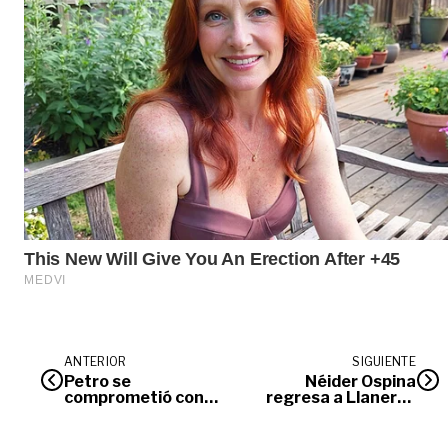
ANTERIOR
SIGUIENTE
Petro se
Néider Ospina
comprometió con
regresa a Llaneros
vía al Llano
F.C.