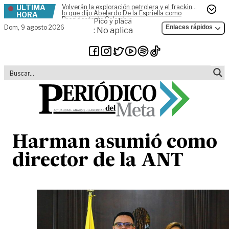
ÚLTIMA
Volverán la exploración petrolera y el fracking,
Skip to content
lo que dijo Abelardo De la Espriella como
HORA
Presidente de Colombia
Pico y placa
Dom,
9 agosto 2026
Enlaces rápidos
: No aplica
Harman asumió como
director de la ANT